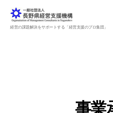
一
経営の課題解決をサポートする「経営支援のプロ集団」
般
社
団
法
人
長
野
県
経
営
支
援
機
事業
構