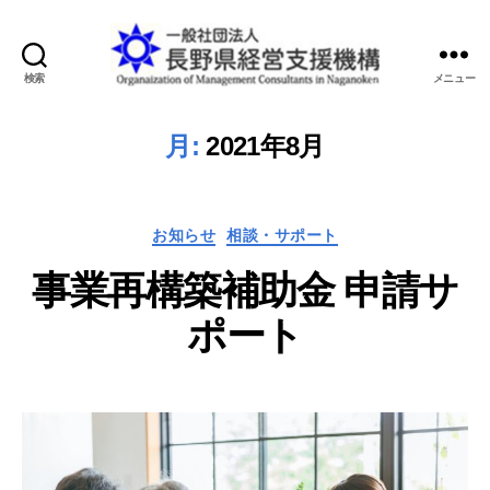
検索
メニュー
一
般
月:
2021年8月
社
団
法
人
カ
お知らせ
相談・サポート
長
テ
野
事業再構築補助金 申請サ
ゴ
県
リ
経
ポート
ー
営
支
援
機
構